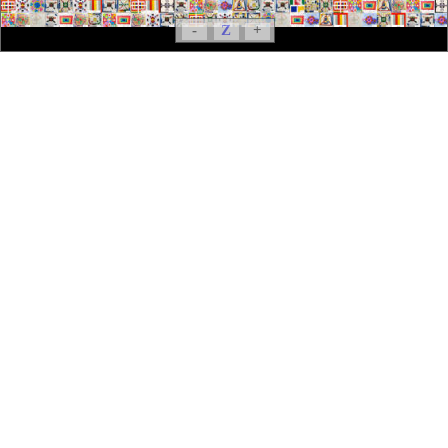
-
Z
+